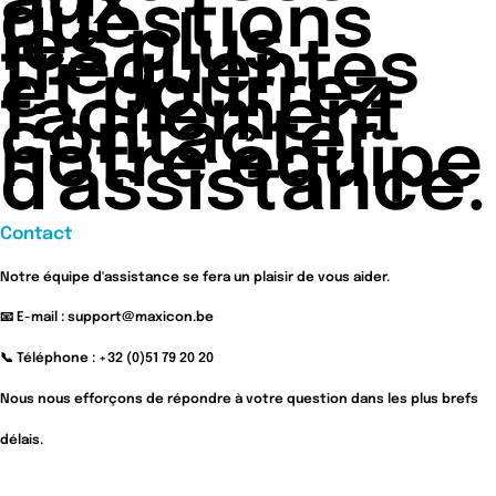
aux
questions
les plus
fréquentes
et pourrez
facilement
contacter
notre équipe
d'assistance.
Contact
Notre équipe d'assistance se fera un plaisir de vous aider.
📧 E-mail : support@maxicon.be
📞 Téléphone : +32 (0)51 79 20 20
Nous nous efforçons de répondre à votre question dans les plus brefs
délais.