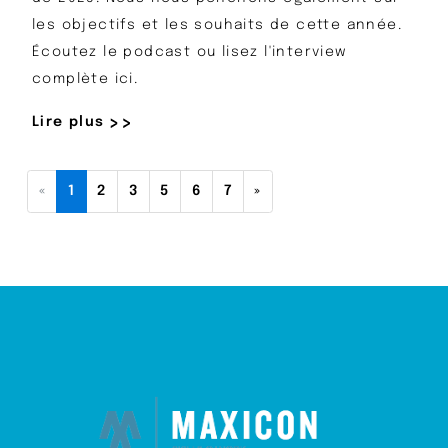
les objectifs et les souhaits de cette année.
Écoutez le podcast ou lisez l'interview
complète ici.
Lire plus
(current)
all.:::.Europe/Berlin
«
1
2
3
5
6
7
»