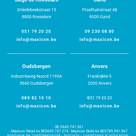
Onledebeekstraat 15
Proeftuinstraat 48
8800 Roeselare
9000 Gand
051 79 20 20
09 230 08 80
info@maxicon.be
info@maxicon.be
Oudsbergen
Anvers
Industrieweg-Noord 1195A
Frankrijklei 5
3660 Oudsbergen
2000 Anvers
089 82 10 10
0
51 79 20 20
info@maxicon.be
info@maxicon.be
BE 0642.741.301
Maxicon Retail bv BE0692.747.274 - Maxicon Skills bv BE0789.941.967
politique de confidentialité
biscuits
conditions d'utilisation