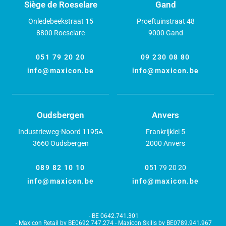
Siège de Roeselare
Gand
Onledebeekstraat 15
Proeftuinstraat 48
8800 Roeselare
9000 Gand
051 79 20 20
09 230 08 80
info@maxicon.be
info@maxicon.be
Oudsbergen
Anvers
Industrieweg-Noord 1195A
Frankrijklei 5
3660 Oudsbergen
2000 Anvers
089 82 10 10
0
51 79 20 20
info@maxicon.be
info@maxicon.be
BE 0642.741.301
Maxicon Retail bv BE0692.747.274 - Maxicon Skills bv BE0789.941.967