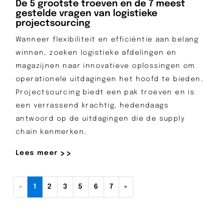
De 5 grootste troeven en de 7 meest
gestelde vragen van logistieke
projectsourcing
Wanneer flexibiliteit en efficiëntie aan belang
winnen, zoeken logistieke afdelingen en
magazijnen naar innovatieve oplossingen om
operationele uitdagingen het hoofd te bieden.
Projectsourcing biedt een pak troeven en is
een verrassend krachtig, hedendaags
antwoord op de uitdagingen die de supply
chain kenmerken.
Lees meer
(current)
all.:::.Europe/Berlin
«
1
2
3
5
6
7
»