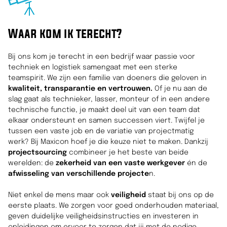
Waar kom ik terecht?
Bij ons kom je terecht in een bedrijf waar passie voor
techniek en logistiek samengaat met een sterke
teamspirit. We zijn een familie van doeners die geloven in
kwaliteit, transparantie en vertrouwen.
Of je nu aan de
slag gaat als technieker, lasser, monteur of in een andere
technische functie, je maakt deel uit van een team dat
elkaar ondersteunt en samen successen viert. Twijfel je
tussen een vaste job en de variatie van projectmatig
werk? Bij Maxicon hoef je die keuze niet te maken. Dankzij
projectsourcing
combineer je het beste van beide
werelden: de
zekerheid van een vaste werkgever
én de
afwisseling van verschillende projecte
n.
Niet enkel de mens maar ook
veiligheid
staat bij ons op de
eerste plaats. We zorgen voor goed onderhouden materiaal,
geven duidelijke veiligheidsinstructies en investeren in
opleidingen om ervoor te zorgen dat jij met de nodige