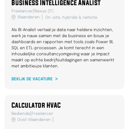
Business Intelligence Analist
|
Freelancer
Nexus (IT)
Vlaanderen
On-site, hybride & remote
Als BI-Analist vertaal je data naar heldere inzichten,
werk je nauw samen met de business en bouw je
dashboards en rapporten met tools zoals Power BI,
SQL en ETL-processen. Je komt terecht in een
inhoudelijke consultancyomgeving waar je impact
maakt op echte bedrijfsuitdagingen en samenwerkt
met ambitieuze klanten.
BEKIJK DE VACATURE
Calculator HVAC
|
Bediende
Freelancer
Oost-Vlaanderen